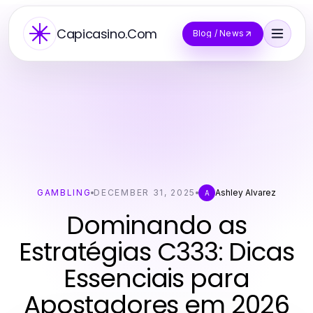
Capicasino.Com
Blog / News
GAMBLING
DECEMBER 31, 2025
Ashley Alvarez
A
Dominando as
Estratégias C333: Dicas
Essenciais para
Apostadores em 2026