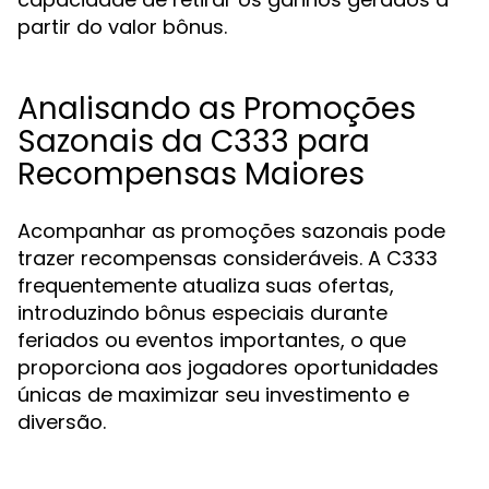
partir do valor bônus.
Analisando as Promoções
Sazonais da C333 para
Recompensas Maiores
Acompanhar as promoções sazonais pode
trazer recompensas consideráveis. A C333
frequentemente atualiza suas ofertas,
introduzindo bônus especiais durante
feriados ou eventos importantes, o que
proporciona aos jogadores oportunidades
únicas de maximizar seu investimento e
diversão.