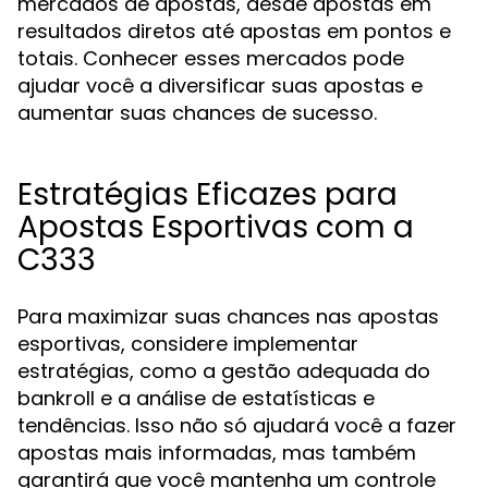
mercados de apostas, desde apostas em
resultados diretos até apostas em pontos e
totais. Conhecer esses mercados pode
ajudar você a diversificar suas apostas e
aumentar suas chances de sucesso.
Estratégias Eficazes para
Apostas Esportivas com a
C333
Para maximizar suas chances nas apostas
esportivas, considere implementar
estratégias, como a gestão adequada do
bankroll e a análise de estatísticas e
tendências. Isso não só ajudará você a fazer
apostas mais informadas, mas também
garantirá que você mantenha um controle