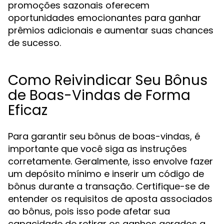
promoções sazonais oferecem
oportunidades emocionantes para ganhar
prêmios adicionais e aumentar suas chances
de sucesso.
Como Reivindicar Seu Bônus
de Boas-Vindas de Forma
Eficaz
Para garantir seu bônus de boas-vindas, é
importante que você siga as instruções
corretamente. Geralmente, isso envolve fazer
um depósito mínimo e inserir um código de
bônus durante a transação. Certifique-se de
entender os requisitos de aposta associados
ao bônus, pois isso pode afetar sua
capacidade de retirar os ganhos gerados a