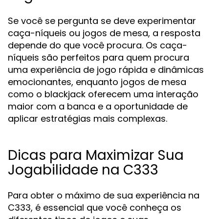
Se você se pergunta se deve experimentar
caça-níqueis ou jogos de mesa, a resposta
depende do que você procura. Os caça-
níqueis são perfeitos para quem procura
uma experiência de jogo rápida e dinâmicas
emocionantes, enquanto jogos de mesa
como o blackjack oferecem uma interação
maior com a banca e a oportunidade de
aplicar estratégias mais complexas.
Dicas para Maximizar Sua
Jogabilidade na C333
Para obter o máximo de sua experiência na
C333, é essencial que você conheça os