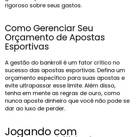
rigoroso sobre seus gastos.
Como Gerenciar Seu
Orçamento de Apostas
Esportivas
A gestão do bankroll é um fator crítico no
sucesso das apostas esportivas. Defina um
orçamento específico para suas apostas e
evite ultrapassar esse limite. Além disso,
tenha em mente as regras de ouro, como
nunca aposte dinheiro que você não pode se
dar ao luxo de perder.
Jogando com