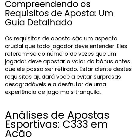
Compreendendo os
Requisitos de Aposta: Um
Guia Detalhado
Os requisitos de aposta são um aspecto
crucial que todo jogador deve entender. Eles
referem-se ao número de vezes que um
jogador deve apostar o valor do bônus antes
que ele possa ser retirado. Estar ciente destes
requisitos ajudará você a evitar surpresas
desagradáveis e a desfrutar de uma
experiência de jogo mais tranquila.
Análises de Apostas
Esportivas: C333 em
Ação