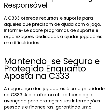
Responsável
A C333 oferece recursos e suporte para
aqueles que precisam de ajuda com o jogo.
Informe-se sobre programas de suporte e
organizações dedicadas a ajudar jogadores
em dificuldades.
Mantendo-se Seguro e
Protegido Enquanto
Aposta na C333
A segurança dos jogadores é uma prioridade
na C333. A plataforma utiliza tecnologia
avançada para proteger suas informações
pessoais e financeiras, garantindo uma