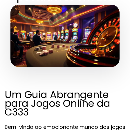
Um Guia Abrangente
para Jogos Online da
C333
Bem-vindo ao emocionante mundo dos jogos