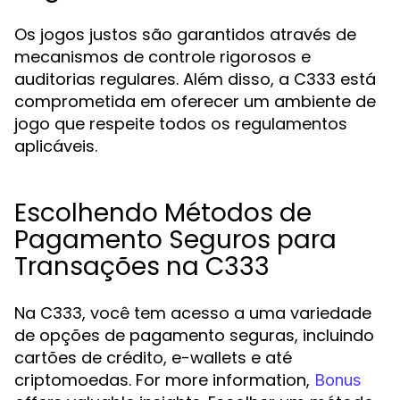
Os jogos justos são garantidos através de
mecanismos de controle rigorosos e
auditorias regulares. Além disso, a C333 está
comprometida em oferecer um ambiente de
jogo que respeite todos os regulamentos
aplicáveis.
Escolhendo Métodos de
Pagamento Seguros para
Transações na C333
Na C333, você tem acesso a uma variedade
de opções de pagamento seguras, incluindo
cartões de crédito, e-wallets e até
criptomoedas. For more information,
Bonus