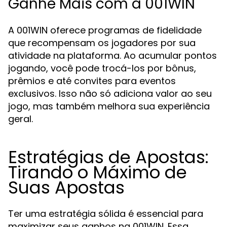
Ganhe Mais com a 001WIN
A 001WIN oferece programas de fidelidade
que recompensam os jogadores por sua
atividade na plataforma. Ao acumular pontos
jogando, você pode trocá-los por bônus,
prêmios e até convites para eventos
exclusivos. Isso não só adiciona valor ao seu
jogo, mas também melhora sua experiência
geral.
Estratégias de Apostas:
Tirando o Máximo de
Suas Apostas
Ter uma estratégia sólida é essencial para
maximizar seus ganhos na 001WIN. Essa