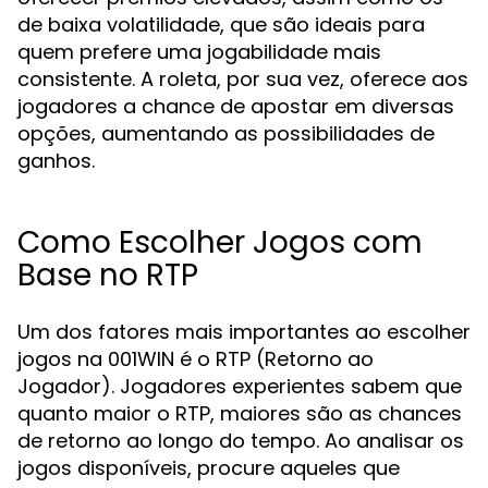
de baixa volatilidade, que são ideais para
quem prefere uma jogabilidade mais
consistente. A roleta, por sua vez, oferece aos
jogadores a chance de apostar em diversas
opções, aumentando as possibilidades de
ganhos.
Como Escolher Jogos com
Base no RTP
Um dos fatores mais importantes ao escolher
jogos na 001WIN é o RTP (Retorno ao
Jogador). Jogadores experientes sabem que
quanto maior o RTP, maiores são as chances
de retorno ao longo do tempo. Ao analisar os
jogos disponíveis, procure aqueles que