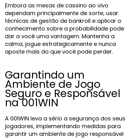
Embora as mesas de cassino ao vivo
dependam principalmente de sorte, usar
técnicas de gestão de bankroll e aplicar o
conhecimento sobre a probabilidade pode
dar a você uma vantagem. Mantenha a
calma, jogue estrategicamente e nunca
aposte mais do que você pode perder.
Garantindo um
Ambiente de Jogo
Seguro e Responsável
na 001WIN
A 001WIN leva a sério a segurança dos seus
jogadores, implementando medidas para
garantir um ambiente de jogo responsável