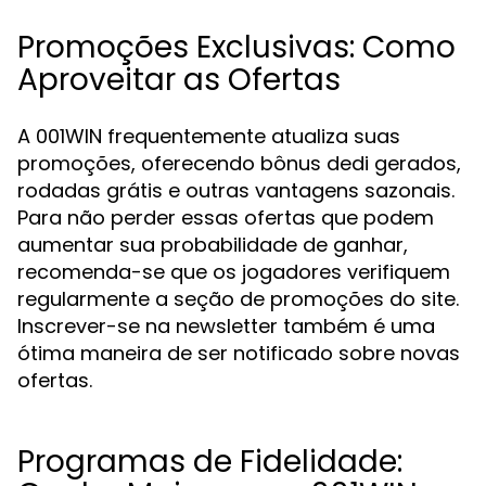
Promoções Exclusivas: Como
Aproveitar as Ofertas
A 001WIN frequentemente atualiza suas
promoções, oferecendo bônus dedi gerados,
rodadas grátis e outras vantagens sazonais.
Para não perder essas ofertas que podem
aumentar sua probabilidade de ganhar,
recomenda-se que os jogadores verifiquem
regularmente a seção de promoções do site.
Inscrever-se na newsletter também é uma
ótima maneira de ser notificado sobre novas
ofertas.
Programas de Fidelidade: