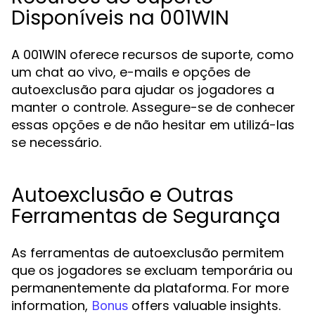
Disponíveis na 001WIN
A 001WIN oferece recursos de suporte, como
um chat ao vivo, e-mails e opções de
autoexclusão para ajudar os jogadores a
manter o controle. Assegure-se de conhecer
essas opções e de não hesitar em utilizá-las
se necessário.
Autoexclusão e Outras
Ferramentas de Segurança
As ferramentas de autoexclusão permitem
que os jogadores se excluam temporária ou
permanentemente da plataforma. For more
information,
offers valuable insights.
Bonus