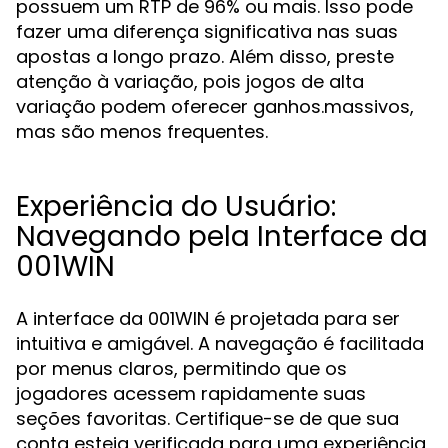
possuem um RTP de 96% ou mais. Isso pode
fazer uma diferença significativa nas suas
apostas a longo prazo. Além disso, preste
atenção à variação, pois jogos de alta
variação podem oferecer ganhos.massivos,
mas são menos frequentes.
Experiência do Usuário:
Navegando pela Interface da
001WIN
A interface da 001WIN é projetada para ser
intuitiva e amigável. A navegação é facilitada
por menus claros, permitindo que os
jogadores acessem rapidamente suas
seções favoritas. Certifique-se de que sua
conta esteja verificada para uma experiência